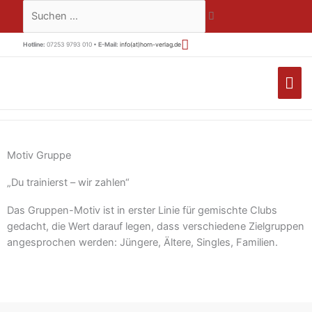
Zum
Suchen …
Inhalt
springen
Hotline:
07253 9793 010 •
E-Mail:
info(at)horn-verlag.de
HA
Motiv Gruppe
„Du trainierst – wir zahlen“
Das Gruppen-Motiv ist in erster Linie für gemischte Clubs
gedacht, die Wert darauf legen, dass verschiedene Zielgruppen
angesprochen werden: Jüngere, Ältere, Singles, Familien.