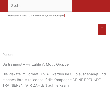
Zum
Suchen …
Inhalt
springen
Hotline:
07253 9793 010 •
E-Mail:
info(at)horn-verlag.de
HA
Plakat
Du trainierst – wir zahlen“, Motiv Gruppe
Die Plakate im Format DIN A1 werden im Club ausgehängt und
machen Ihre Mitglieder auf die Kampagne DEINE FREUNDE
TRAINIEREN, WIR ZAHLEN aufmerksam.