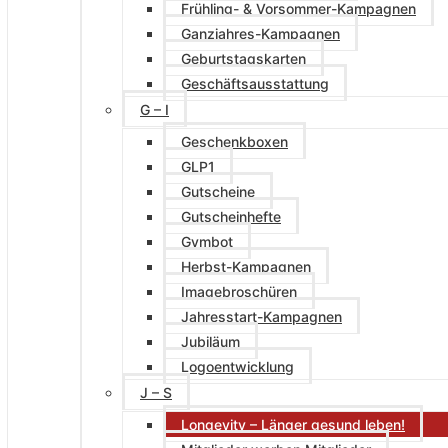
Frühling- & Vorsommer-Kampagnen
Ganzjahres-Kampagnen
Geburtstagskarten
Geschäftsausstattung
G – I
Geschenkboxen
GLP1
Gutscheine
Gutscheinhefte
Gymbot
Herbst-Kampagnen
Imagebroschüren
Jahresstart-Kampagnen
Jubiläum
Logoentwicklung
J – S
Longevity – Länger gesund leben!