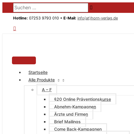
HAUPTMENÜ
Zum
Suchen …
Inhalt
springen
Hotline:
07253 9793 010 •
E-Mail:
info(at)horn-verlag.de
Startseite
Alle Produkte
A – F
§20 Online Präventionskurse
Abnehm-Kampagnen
Ärzte und Firmen
Brief Mailings
Come Back-Kampagnen