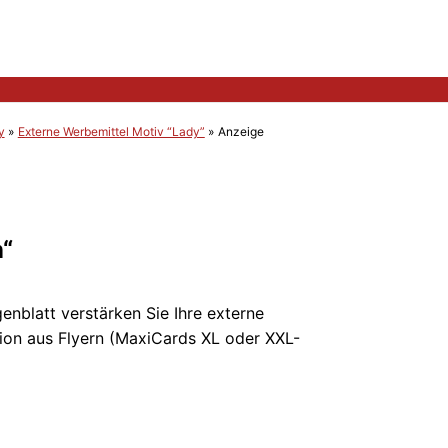
y
Externe Werbemittel Motiv “Lady”
Anzeige
n“
enblatt verstärken Sie Ihre externe
ion aus Flyern (MaxiCards XL oder XXL-