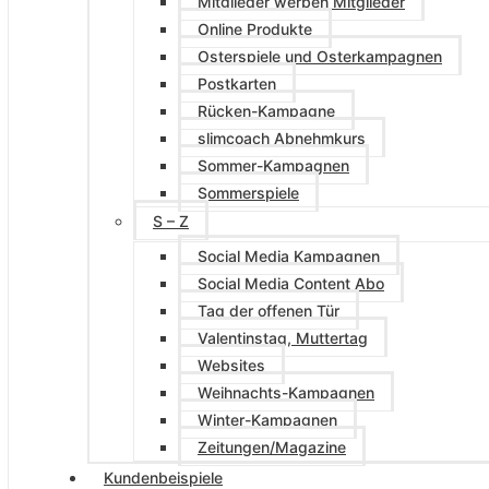
Mitglieder werben Mitglieder
Online Produkte
Osterspiele und Osterkampagnen
Postkarten
Rücken-Kampagne
slimcoach Abnehmkurs
Sommer-Kampagnen
Sommerspiele
S – Z
Social Media Kampagnen
Social Media Content Abo
Tag der offenen Tür
Valentinstag, Muttertag
Websites
Weihnachts-Kampagnen
Winter-Kampagnen
Zeitungen/Magazine
Kundenbeispiele