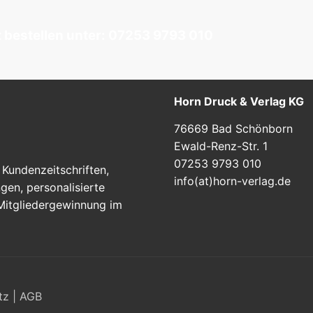
t bestellen unter: 07253 9793 010
Horn Druck & Verlag KG
76669 Bad Schönborn
Ewald-Renz-Str. 1
07253 9793 010
Kundenzeitschriften,
info(at)horn-verlag.de
en, personalisierte
 Mitgliedergewinnung im
tz
|
AGB