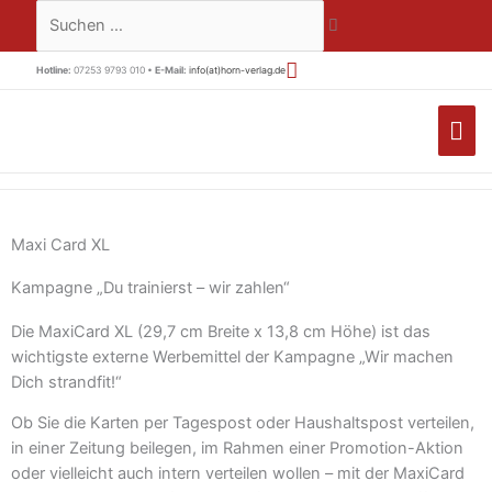
Zum
Suchen …
Inhalt
springen
Hotline:
07253 9793 010 •
E-Mail:
info(at)horn-verlag.de
HA
Maxi Card XL
Kampagne „Du trainierst – wir zahlen“
Die MaxiCard XL (29,7 cm Breite x 13,8 cm Höhe) ist das
wichtigste externe Werbemittel der Kampagne „Wir machen
Dich strandfit!“
Ob Sie die Karten per Tagespost oder Haushaltspost verteilen,
in einer Zeitung beilegen, im Rahmen einer Promotion-Aktion
oder vielleicht auch intern verteilen wollen – mit der MaxiCard