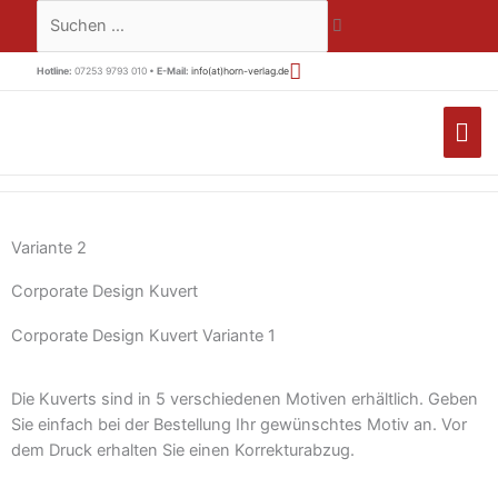
Zum
Suchen …
Inhalt
springen
Hotline:
07253 9793 010 •
E-Mail:
info(at)horn-verlag.de
HA
Variante 2
Corporate Design Kuvert
Corporate Design Kuvert Variante 1
Die Kuverts sind in 5 verschiedenen Motiven erhältlich. Geben
Sie einfach bei der Bestellung Ihr gewünschtes Motiv an. Vor
dem Druck erhalten Sie einen Korrekturabzug.