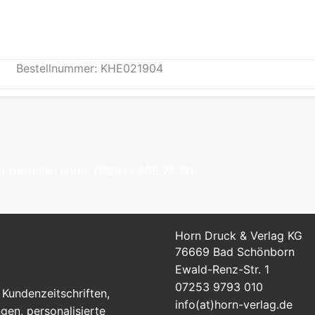
Bestellnummer: KHE021904
t bestellen unter: 07251 / 936 77-70
Horn Druck & Verlag KG
76669 Bad Schönborn
Ewald-Renz-Str. 1
07253 9793 010
Kundenzeitschriften,
info(at)horn-verlag.de
en, personalisierte