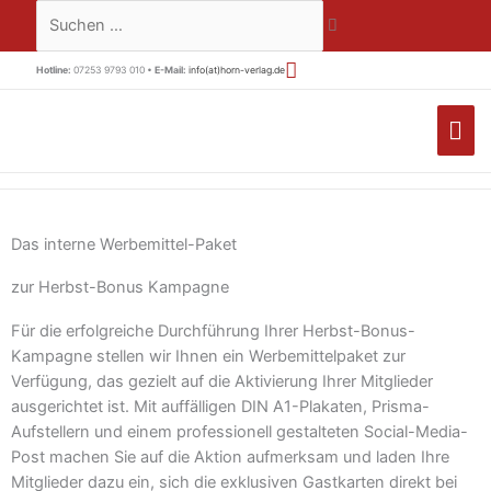
Zum
Suchen …
Inhalt
springen
Hotline:
07253 9793 010 •
E-Mail:
info(at)horn-verlag.de
HA
Das interne Werbemittel-Paket
zur Herbst-Bonus Kampagne
Für die erfolgreiche Durchführung Ihrer Herbst-Bonus-
Kampagne stellen wir Ihnen ein Werbemittelpaket zur
Verfügung, das gezielt auf die Aktivierung Ihrer Mitglieder
ausgerichtet ist. Mit auffälligen DIN A1-Plakaten, Prisma-
Aufstellern und einem professionell gestalteten Social-Media-
Post machen Sie auf die Aktion aufmerksam und laden Ihre
Mitglieder dazu ein, sich die exklusiven Gastkarten direkt bei