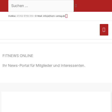
Zum
Suchen …
Inhalt
springen
Hotline:
07253 9793 010 •
E-Mail:
info(at)horn-verlag.de
HA
FITNEWS ONLINE
Ihr News-Portal für Mitglieder und Interessenten.