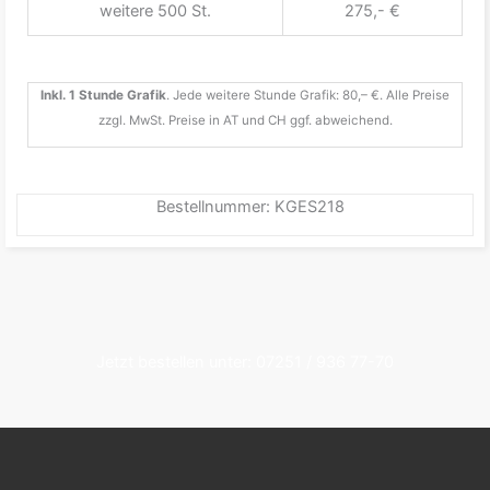
weitere 500 St.
275,- €
Inkl. 1 Stunde Grafik
. Jede weitere Stunde Grafik: 80,– €. Alle Preise
zzgl. MwSt. Preise in AT und CH ggf. abweichend.
Bestellnummer: KGES218
Jetzt bestellen unter: 07251 / 936 77-70