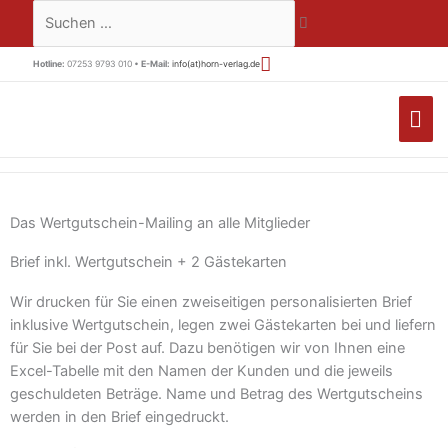
Zum
Suchen …
Inhalt
springen
Hotline:
07253 9793 010 •
E-Mail:
info(at)horn-verlag.de
HA
Das Wertgutschein-Mailing an alle Mitglieder
Brief inkl. Wertgutschein + 2 Gästekarten
Wir drucken für Sie einen zweiseitigen personalisierten Brief
inklusive Wertgutschein, legen zwei Gästekarten bei und liefern
für Sie bei der Post auf. Dazu benötigen wir von Ihnen eine
Excel-Tabelle mit den Namen der Kunden und die jeweils
geschuldeten Beträge. Name und Betrag des Wertgutscheins
werden in den Brief eingedruckt.