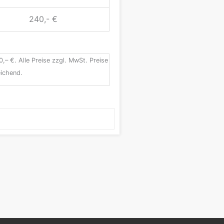
240,- €
0,– €. Alle Preise zzgl. MwSt. Preise
ichend.