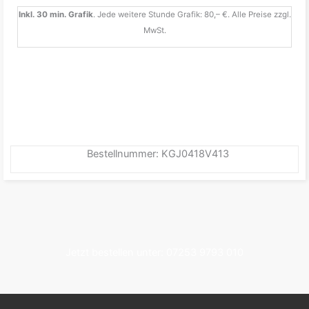
Inkl. 30 min. Grafik
. Jede weitere Stunde Grafik: 80,– €. Alle Preise zzgl.
MwSt.
Bestellnummer: KGJ0418V413
Jetzt bestellen unter: 07253 9793 010