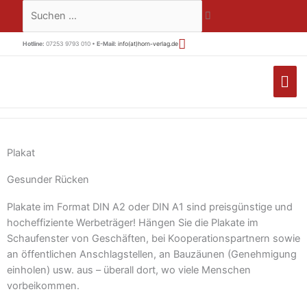
Zum
Suchen …
Inhalt
springen
Hotline:
07253 9793 010 •
E-Mail:
info(at)horn-verlag.de
HA
Plakat
Gesunder Rücken
Plakate im Format DIN A2 oder DIN A1 sind preisgünstige und
hocheffiziente Werbeträger! Hängen Sie die Plakate im
Schaufenster von Geschäften, bei Kooperationspartnern sowie
an öffentlichen Anschlagstellen, an Bauzäunen (Genehmigung
einholen) usw. aus – überall dort, wo viele Menschen
vorbeikommen.