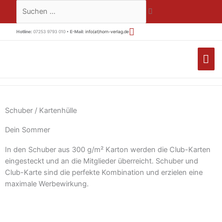
Zum
Suchen …
Inhalt
springen
Hotline:
07253 9793 010 •
E-Mail:
info(at)horn-verlag.de
HA
Schuber / Kartenhülle
Dein Sommer
In den Schuber aus 300 g/m² Karton werden die Club-Karten
eingesteckt und an die Mitglieder überreicht. Schuber und
Club-Karte sind die perfekte Kombination und erzielen eine
maximale Werbewirkung.