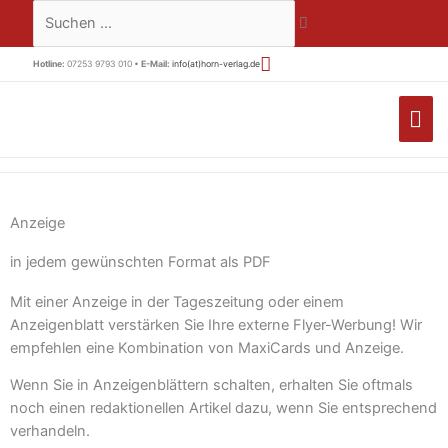
Zum
Suchen …
Inhalt
springen
Hotline:
07253 9793 010 •
E-Mail:
info(at)horn-verlag.de
HA
Anzeige
in jedem gewünschten Format als PDF
Mit einer Anzeige in der Tageszeitung oder einem
Anzeigenblatt verstärken Sie Ihre externe Flyer-Werbung! Wir
empfehlen eine Kombination von MaxiCards und Anzeige.
Wenn Sie in Anzeigenblättern schalten, erhalten Sie oftmals
noch einen redaktionellen Artikel dazu, wenn Sie entsprechend
verhandeln.