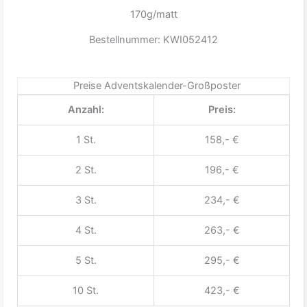
170g/matt
Bestellnummer: KWI052412
Preise Adventskalender-Großposter
Anzahl:
Preis:
1 St.
158,- €
2 St.
196,- €
3 St.
234,- €
4 St.
263,- €
5 St.
295,- €
10 St.
423,- €