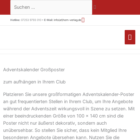
Zum
Suchen …
Inhalt
springen
Hotline:
07253 9793 010 •
E-Mail:
info(at)horn-verlag.de
HA
Adventskalender Großposter
zum aufhängen in Ihrem Club
Platzieren Sie unsere großformatigen Adventskalender-Poster
an gut frequentierten Stellen in Ihrem Club, um Ihre Angebote
während der Adventszeit wirkungsvoll in Szene zu setzen. Mit
einer beeindruckenden Größe von 100 x 140 cm sind die
Poster nicht nur äußerst dekorativ, sondern auch
unübersehbar. So stellen Sie sicher, dass kein Mitglied Ihre
besonderen Angebote übersehen kann. Nutzen Sie die