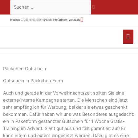
Zum
Suchen …
Inhalt
springen
Hotline:
07253 9793 010 •
E-Mail:
info(at)horn-verlag.de
HA
Päckchen Gutschein
Gutschein in Päckchen Form
Auch und gerade in der Vorweihnachtszeit sollten Sie eine
externe/interne Kampagne starten. Die Menschen sind jetzt
sehr empfänglich für Werbung, bei der sie etwas geschenkt
bekommen. Dafür haben wir uns was Besonderes ausgedacht:
ein in Paketform gestanzter Gutschein für 1 Woche Gratis-
Training im Advent. Sieht gut aus und fällt garantiert auf! Er
kann intern und extern eingesetzt werden. Dazu gibt es eine