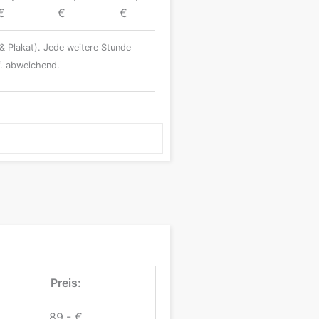
€
€
€
& Plakat). Jede weitere Stunde
f. abweichend.
Preis:
89,- €