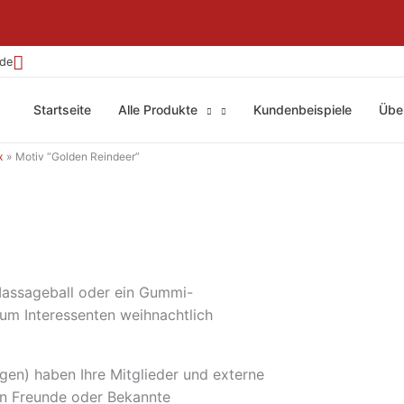
.de
Startseite
Alle Produkte
Kundenbeispiele
Übe
x
Motiv “Golden Reindeer”
 Massageball oder ein Gummi-
 um Interessenten weihnachtlich
egen) haben Ihre Mitglieder und externe
 an Freunde oder Bekannte