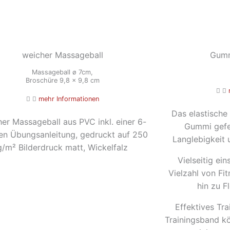
weicher Massageball
Gumm
Massageball ø 7cm,
Broschüre 9,8 x 9,8 cm
mehr Informationen
Das elastische
er Massageball aus PVC inkl. einer 6-
Gummi gefer
gen Übungsanleitung, gedruckt auf 250
Langlebigkeit u
g/m² Bilderdruck matt, Wickelfalz
Vielseitig ei
Vielzahl von Fit
hin zu Fl
Effektives Tra
Trainingsband k