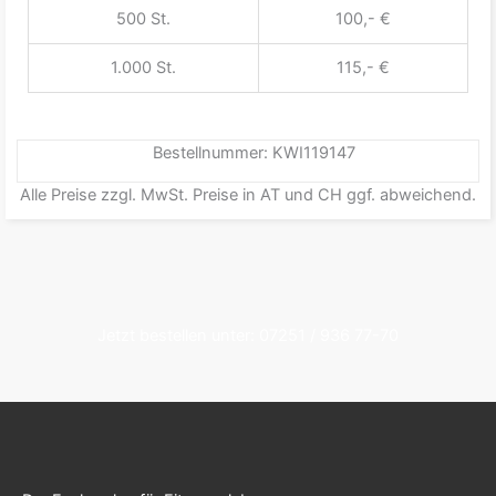
500 St.
100,- €
1.000 St.
115,- €
Bestellnummer: KWI119147
Alle Preise zzgl. MwSt. Preise in AT und CH ggf. abweichend.
Jetzt bestellen unter: 07251 / 936 77-70