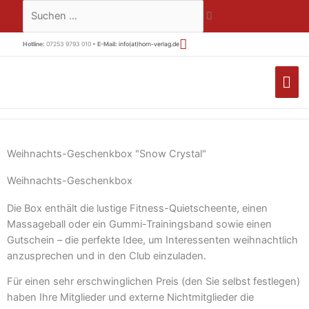
Zum
Suchen …
Inhalt
springen
Hotline:
07253 9793 010 •
E-Mail:
info(at)horn-verlag.de
HA
Weihnachts-Geschenkbox "Snow Crystal"
Weihnachts-Geschenkbox
Die Box enthält die lustige Fitness-Quietscheente, einen
Massageball oder ein Gummi-Trainingsband sowie einen
Gutschein – die perfekte Idee, um Interessenten weihnachtlich
anzusprechen und in den Club einzuladen.
Für einen sehr erschwinglichen Preis (den Sie selbst festlegen)
haben Ihre Mitglieder und externe Nichtmitglieder die