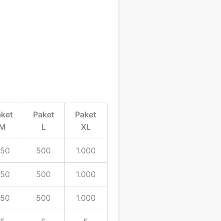
aket
Paket
Paket
M
L
XL
50
500
1.000
50
500
1.000
50
500
1.000