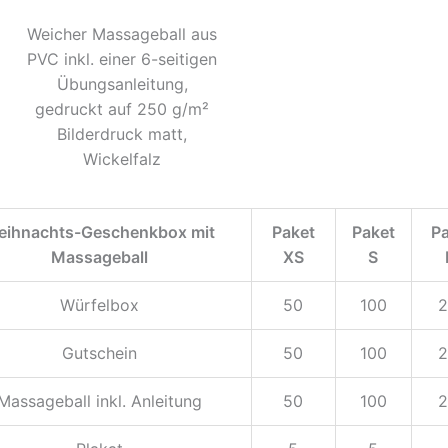
Weicher Massageball aus
PVC inkl. einer 6-seitigen
Übungsanleitung,
gedruckt auf 250 g/m²
Bilderdruck matt,
Wickelfalz
eihnachts-Geschenkbox mit
Paket
Paket
P
Massageball
XS
S
Würfelbox
50
100
2
Gutschein
50
100
2
Massageball inkl. Anleitung
50
100
2