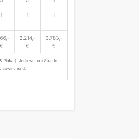
5
5
5
1
1
1
366,-
2.214,-
3.783,-
€
€
€
& Plakat). Jede weitere Stunde
f. abweichend.