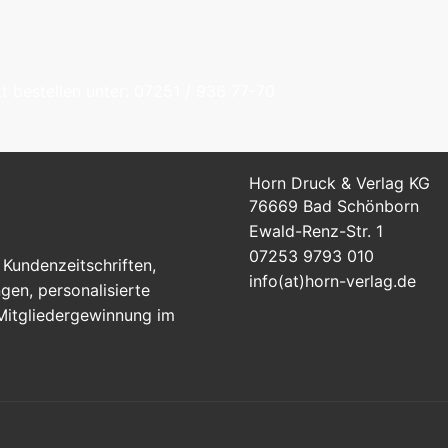
t bestellen unter: 07251 / 936 77-70
Horn Druck & Verlag KG
76669 Bad Schönborn
Ewald-Renz-Str. 1
07253 9793 010
Kundenzeitschriften,
info(at)horn-verlag.de
en, personalisierte
 Mitgliedergewinnung im