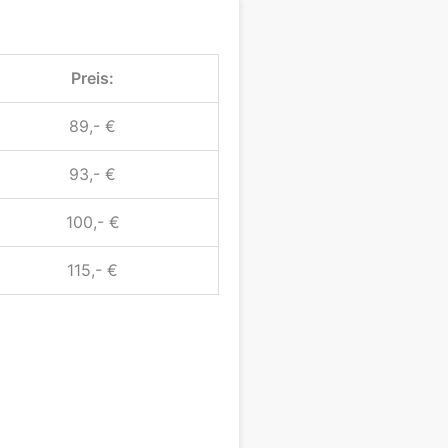
Preis:
89,- €
93,- €
100,- €
115,- €