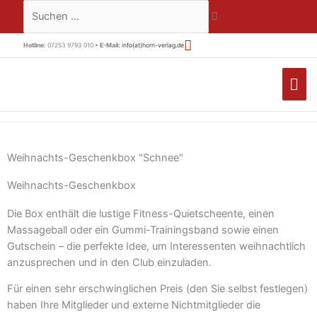
Zum
Suchen …
Inhalt
springen
Hotline:
07253 9793 010 •
E-Mail:
info(at)horn-verlag.de
HA
Weihnachts-Geschenkbox "Schnee"
Weihnachts-Geschenkbox
Die Box enthält die lustige Fitness-Quietscheente, einen
Massageball oder ein Gummi-Trainingsband sowie einen
Gutschein – die perfekte Idee, um Interessenten weihnachtlich
anzusprechen und in den Club einzuladen.
Für einen sehr erschwinglichen Preis (den Sie selbst festlegen)
haben Ihre Mitglieder und externe Nichtmitglieder die