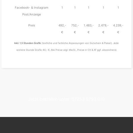
Facebook- & Instagram
1
1
1
1
1
Post/Anzeige
Preis
492,-
752,-
1.483,-
2.479,-
4.239,-
€
€
€
€
€
Inkl. 1,5 Stunden Grafik
(textliche und farbliche Anpassungen von Gutschein & Plakat). Jede
weitere Stunde Grafik: 80,– €. Alle Preise zzgl. MwSt., Preise in CH & AT ggf. abweichend.
Jetzt bestellen unter: 07253 9793 010