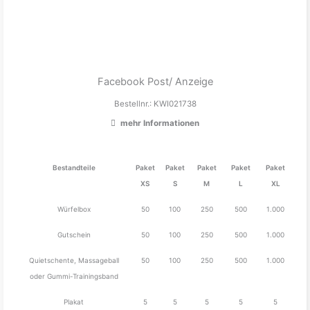
Facebook Post/ Anzeige
Bestellnr.: KWI021738
mehr Informationen
Bestandteile
Paket
Paket
Paket
Paket
Paket
XS
S
M
L
XL
Würfelbox
50
100
250
500
1.000
Gutschein
50
100
250
500
1.000
Quietschente, Massageball
50
100
250
500
1.000
oder Gummi-Trainingsband
Plakat
5
5
5
5
5