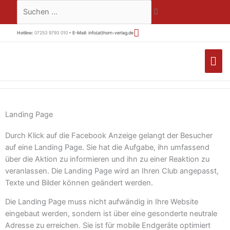
Zum
Suchen …
Inhalt
springen
Hotline:
07253 9793 010 •
E-Mail:
info(at)horn-verlag.de
HA
Landing Page
Durch Klick auf die Facebook Anzeige gelangt der Besucher
auf eine Landing Page. Sie hat die Aufgabe, ihn umfassend
über die Aktion zu informieren und ihn zu einer Reaktion zu
veranlassen. Die Landing Page wird an Ihren Club angepasst,
Texte und Bilder können geändert werden.
Die Landing Page muss nicht aufwändig in Ihre Website
eingebaut werden, sondern ist über eine gesonderte neutrale
Adresse zu erreichen. Sie ist für mobile Endgeräte optimiert