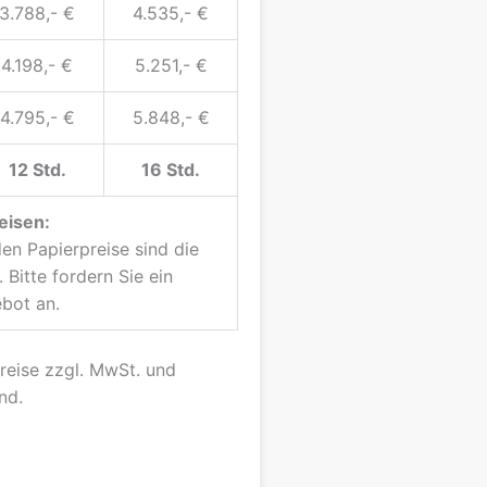
3.788,- €
4.535,- €
4.198,- €
5.251,- €
4.795,- €
5.848,- €
12 Std.
16 Std.
eisen:
n Papierpreise sind die
 Bitte fordern Sie ein
bot an.
Preise zzgl. MwSt. und
nd.