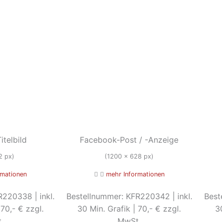
telbild
Facebook-Post / -Anzeige
2 px)
(1200 x 628 px)
rmationen
mehr Informationen
220338 | inkl.
Bestellnummer: KFR220342 | inkl.
Best
 70,- € zzgl.
30 Min. Grafik | 70,- € zzgl.
3
.
MwSt.