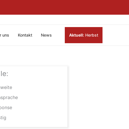
r uns
Kontakt
News
Aktuell:
Herbst
le:
weite
nsprache
ponse
tig