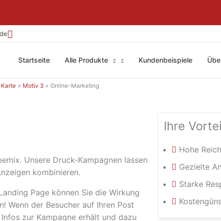
.de
Startseite
Alle Produkte
Kundenbeispiele
Übe
-Karte
Motiv 3
Online-Marketing
Ihre Vortei
Hohe Reich
rbemix. Unsere Druck-Kampagnen lassen
Gezielte A
Anzeigen kombinieren.
Starke Res
 Landing Page können Sie die Wirkung
Kostengüns
n! Wenn der Besucher auf Ihren Post
en Infos zur Kampagne erhält und dazu