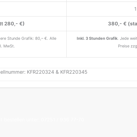
1
tt 280,- €)
380,- € (sta
tere Stunde Grafik: 80,– €. Alle
Inkl. 3 Stunden Grafik
. Jede wei
l. MwSt.
Preise zz
tellnummer: KFR220324 & KFR220345
t bestellen unter: 07251 / 936 77-70