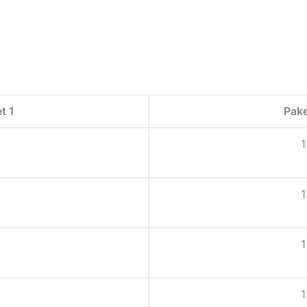
t 1
Pake
1
1
1
1