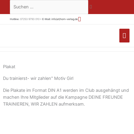
Zum
Suchen …
Inhalt
springen
Hotline:
07253 9793 010 •
E-Mail:
info(at)horn-verlag.de
HA
Plakat
Du trainierst- wir zahlen'' Motiv Girl
Die Plakate im Format DIN A1 werden im Club ausgehängt und
machen Ihre Mitglieder auf die Kampagne DEINE FREUNDE
TRAINIEREN, WIR ZAHLEN aufmerksam.