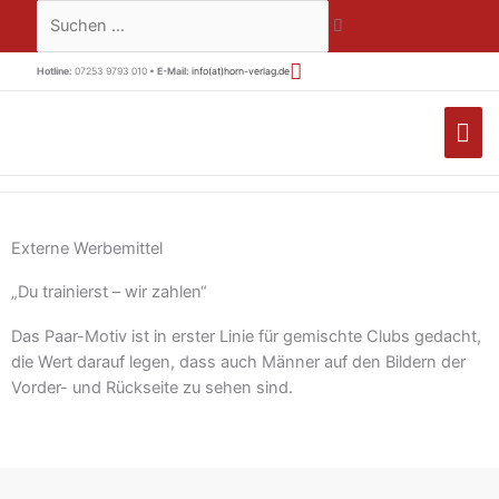
Zum
Suchen …
Inhalt
springen
Hotline:
07253 9793 010 •
E-Mail:
info(at)horn-verlag.de
HA
Externe Werbemittel
„Du trainierst – wir zahlen“
Das Paar-Motiv ist in erster Linie für gemischte Clubs gedacht,
die Wert darauf legen, dass auch Männer auf den Bildern der
Vorder- und Rückseite zu sehen sind.